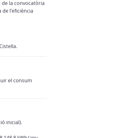
c de la convocatòria
de l’eficiència
istella.
duir el consum
 inicial).
 28.148,8 kWh/any