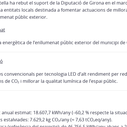
ella ha rebut el suport de la Diputació de Girona en el mar
 entitats locals destinada a fomentar actuacions de millora 
umenat públic exterior.
nat
ia energètica de l’enllumenat públic exterior del municipi de C
ió
ies convencionals per tecnologia LED d’alt rendiment per re
ns de CO₂ i millorar la qualitat lumínica de l’espai públic.
c anual estimat: 18.607,7 kWh/any (–60,2 % respecte la situació
 estalviades: 7.629,2 kg CO₂/any (≈ 7,63 tCO₂eq/any).
tica (referència del projecte): de 46.756,5 kWh/any abans a