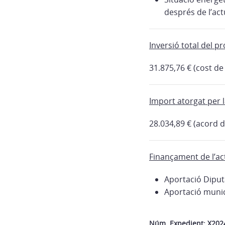
després de l’act
Inversió total del pr
31.875,76 € (cost de l
Import atorgat per 
28.034,89 € (acord d
Finançament de l’ac
Aportació Diput
Aportació munici
Núm. Expedient: X20