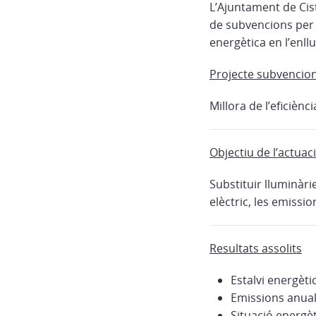
L’Ajuntament de Cist
de subvencions per a
energètica en l’enll
Projecte subvencio
Millora de l’eficiènc
Objectiu de l’actuac
Substituir lluminàr
elèctric, les emissio
Resultats assolits
Estalvi energèti
Emissions anuals
Situació energè